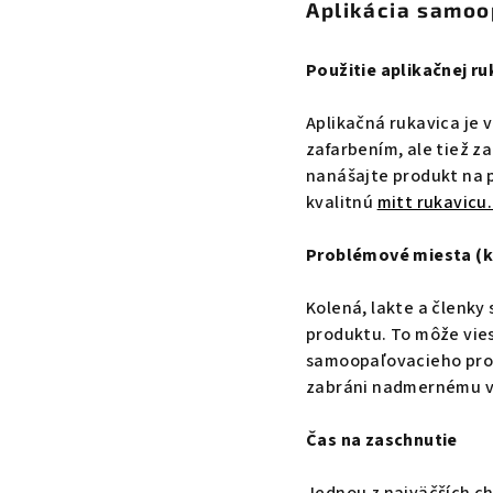
Aplikácia samoo
Použitie aplikačnej r
Aplikačná rukavica je 
zafarbením, ale tiež z
nanášajte produkt na 
kvalitnú
mitt rukavicu.
Problémové miesta (ko
Kolená, lakte a členky
produktu. To môže vies
samoopaľovacieho prod
zabráni nadmernému v
Čas na zaschnutie