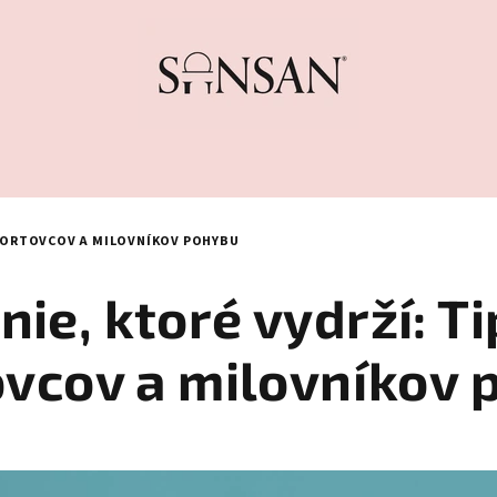
ŠPORTOVCOV A MILOVNÍKOV POHYBU
nie, ktoré vydrží: Ti
ovcov a milovníkov 