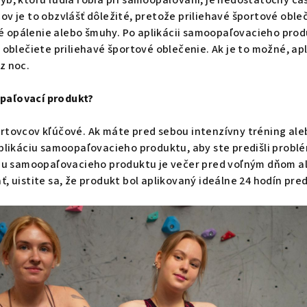
ýb, ktorú ľudia robia pri samoopaľovaní, je nedostatočný ča
ov je to obzvlášť dôležité, pretože priliehavé športové obl
 opálenie alebo šmuhy. Po aplikácii samoopaľovacieho produ
 oblečiete priliehavé športové oblečenie. Ak je to možné, ap
z noc.
paľovací produkt?
rtovcov kľúčové. Ak máte pred sebou intenzívny tréning aleb
aplikáciu samoopaľovacieho produktu, aby ste predišli probl
áciu samoopaľovacieho produktu je večer pred voľným dňom a
, uistite sa, že produkt bol aplikovaný ideálne 24 hodín pred