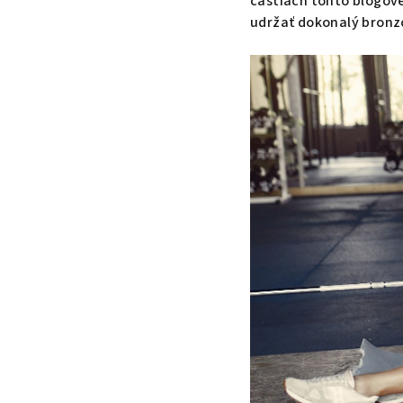
častiach tohto blogové
udržať dokonalý bronzo