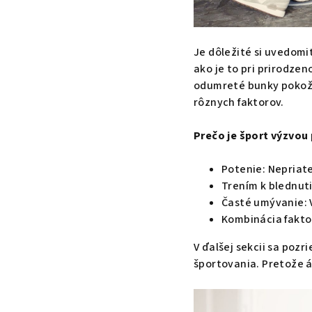
Je dôležité si uvedomi
ako je to pri prirodze
odumreté bunky pokožky
rôznych faktorov.
Prečo je šport výzvo
Potenie: Nepriate
Trením k blednuti
Časté umývanie: 
Kombinácia fakto
V ďalšej sekcii sa poz
športovania. Pretože 