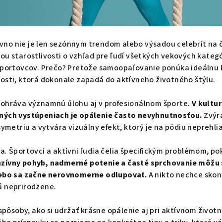
no nie je len sezónnym trendom alebo výsadou celebrít na 
ou starostlivosti o vzhľad pre ľudí všetkých vekových kategór
 športovcov. Prečo? Pretože samoopaľovanie ponúka ideálnu 
osti, ktorá dokonale zapadá do aktívneho životného štýlu.
zohráva významnú úlohu aj v profesionálnom športe.
V kultur
ných vystúpeniach je opálenie často nevyhnutnosťou.
Zvýr
symetriu a vytvára vizuálny efekt, ktorý je na pódiu neprehl
a. Športovci a aktívni ľudia čelia špecifickým problémom, pok
nzívny pohyb, nadmerné potenie a časté sprchovanie môžu 
lebo sa začne nerovnomerne odlupovať.
A nikto nechce skonč
á neprirodzene.
 spôsoby, ako si udržať krásne opálenie aj pri aktívnom životn