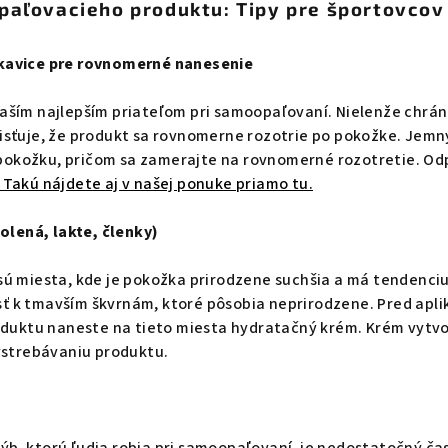
paľovacieho produktu: Tipy pre športovcov
ukavice pre rovnomerné nanesenie
vaším najlepším priateľom pri samoopaľovaní. Nielenže chrán
aisťuje, že produkt sa rovnomerne rozotrie po pokožke. Jem
pokožku, pričom sa zamerajte na rovnomerné rozotretie. O
 Takú nájdete aj v našej ponuke priamo tu.
lená, lakte, členky)
 sú miesta, kde je pokožka prirodzene suchšia a má tendenci
ť k tmavším škvrnám, ktoré pôsobia neprirodzene. Pred apli
uktu naneste na tieto miesta hydratačný krém. Krém vytvor
strebávaniu produktu.