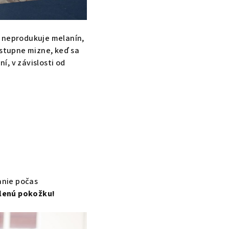
i neprodukuje melanín,
ostupne mizne, keď sa
, v závislosti od
anie počas
pálenú pokožku!