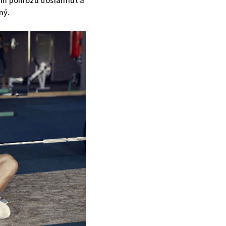
vám pomôžu dosiahnuť a
ný.