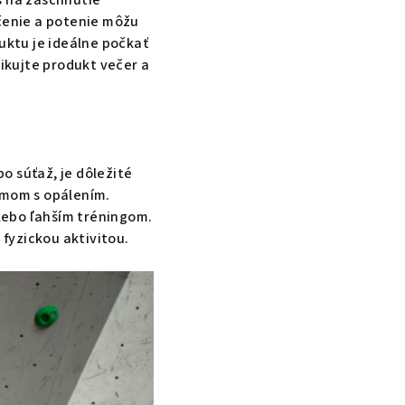
s na zaschnutie
ečenie a potenie môžu
ktu je ideálne počkať
likujte produkt večer a
o súťaž, je dôležité
émom s opálením.
lebo ľahším tréningom.
 fyzickou aktivitou.