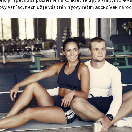
ho príspevku sa pozrieme na konkrétne tipy a triky, ktoré 
vý vzhľad, nech už je váš tréningový režim akokoľvek nároč