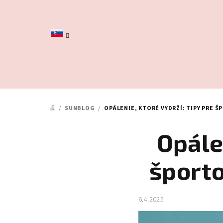
Prejsť
na
obsah
/
SUNBLOG
/
OPÁLENIE, KTORÉ VYDRŽÍ: TIPY PRE 
DOMOV
Opále
šport
6.4.2025