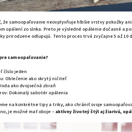
ť, že samoopaľovanie neovplyvňuje hlbšie vrstvy pokožky an
nom opálení zo slnka. Preto je výsledné opálenie dočasné a p
 prirodzene odlupujú. Tento proces trvá zvyčajne 5 až 10 dní
u pre samoopaľovanie?
ľ číslo jeden
u: Oblečenie ako skrytý ničiteľ
Voda ako dvojsečná zbraň
rov: Dokonalý sabotér opálenia
rieme na konkrétne tipy a triky, ako chrániť svoje samoopaľov
áno, je možné mať oboje –
aktívny životný štýl aj žiarivú, o