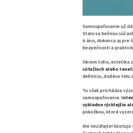
Samoopaľovanie už dáv
Stalo sa bežnou súčasť
A áno, dokonca aj pre
bezpečnosti a praktick
Okrem toho, estetika 
súťažiach alebo taneč
definíciu, dodáva telu 
Tu však prichádza výzv
samoopaľovania.
Inte
vybledne rýchlejšie a
pokožkou, ktorá vyzer
Ale nezúfajte! Existujú