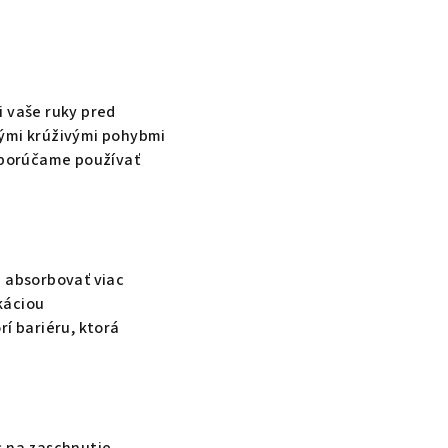
i vaše ruky pred
nými krúživými pohybmi
dporúčame používať
u absorbovať viac
káciou
í bariéru, ktorá