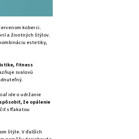
červenom koberci.
ií a životných štýlov.
kombináciu estetiky,
istike, fitness
azňuje svalovú
iadnuteľný.
iaľ ide o udržanie
spôsobiť, že opálenie
iť s fľakatou
om štýle. V ďalších