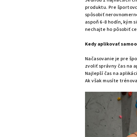
Jednou z najväčších ch
produktu. Pre športovc
spôsobiť nerovnomerné
aspoň 6-8 hodín, kým si
nechajte ho pôsobiť ce
Kedy aplikovať samoo
Načasovanie je pre špo
zvoliť správny čas na 
Najlepší čas na aplik
Ak však musíte trénovať