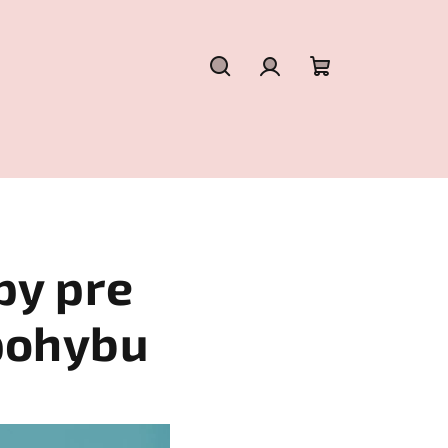
Hľadať
Prihlásenie
Nákupný
košík
py pre
pohybu