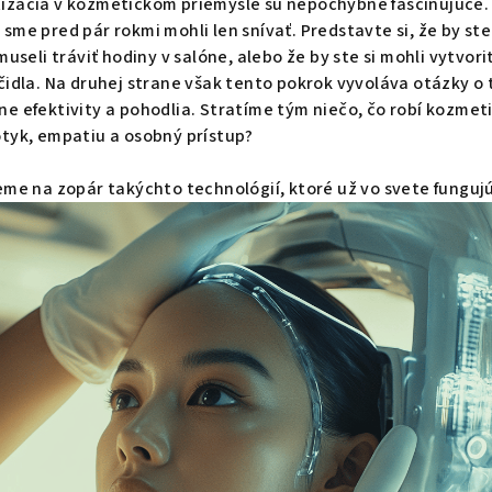
izácia v kozmetickom priemysle sú nepochybne fascinujúce. 
sme pred pár rokmi mohli len snívať. Predstavte si, že by st
museli tráviť hodiny v salóne, alebo že by ste si mohli vytvor
čidla. Na druhej strane však tento pokrok vyvoláva otázky o
e efektivity a pohodlia. Stratíme tým niečo, čo robí kozmet
tyk, empatiu a osobný prístup?
eme na zopár takýchto technológií, ktoré už vo svete fungujú