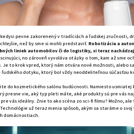
kedysi pevne zakorenený v tradíciách a ľudskej zručnosti, dn
chlejšie, než by sme si mohli predstaviť.
Robotizácia a autom
bných liniek automobilov či do logistiky, si teraz nachádza
ascinujúci, no zároveň vyvoláva otázky o tom, kam až sme och
u. Je to krok vpred, ktorý nám otvára nové možnosti, alebo 
 ľudského dotyku, ktorý bol vždy neoddeliteľnou súčasťou k
pite do kozmetického salónu budúcnosti. Namiesto usmiatej 
rý presne vie, aký typ pleti máte, aké produkty sú pre vás n
re vás ideálny. Znie to ako scéna zo sci-fi filmu? Možno, ale
. Technológie už teraz menia spôsob, akým sa staráme o svoj 
ich domácnostiach.