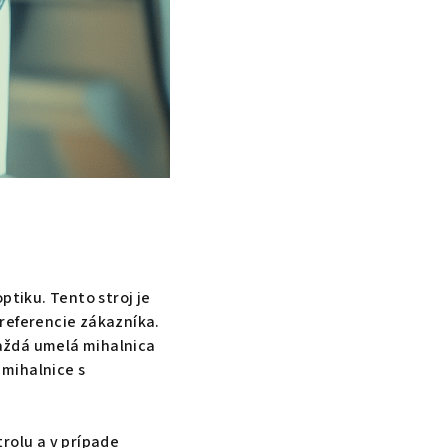
ptiku. Tento stroj je
referencie zákazníka.
aždá umelá mihalnica
 mihalnice s
rolu a v prípade