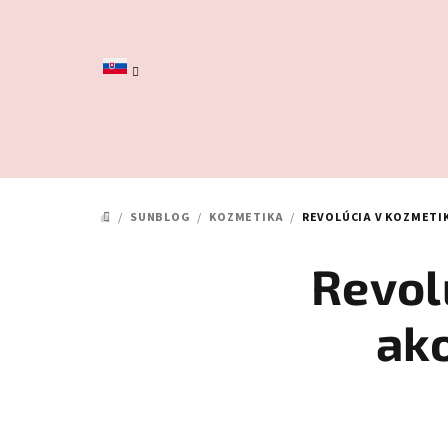
Prejsť
na
obsah
/
SUNBLOG
/
KOZMETIKA
/
REVOLÚCIA V KOZMETIK
DOMOV
Revol
ako