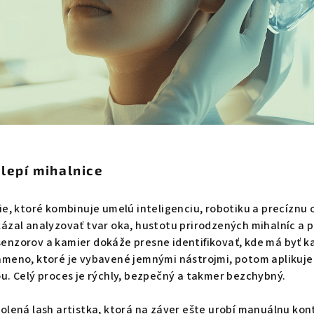
 lepí mihalnice
e, ktoré kombinuje umelú inteligenciu, robotiku a precíznu o
ázal analyzovať tvar oka, hustotu prirodzených mihalníc a p
enzorov a kamier dokáže presne identifikovať, kde má byť k
ameno, ktoré je vybavené jemnými nástrojmi, potom aplikuje
u. Celý proces je rýchly, bezpečný a takmer bezchybný.
olená lash artistka, ktorá na záver ešte urobí manuálnu kont