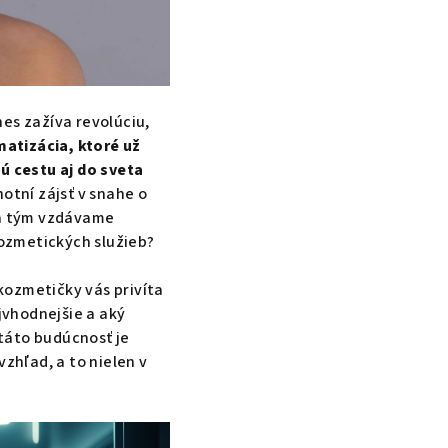
es zažíva revolúciu,
atizácia, ktoré už
jú cestu aj do sveta
otní zájsť v snahe o
sa tým vzdávame
ozmetických služieb?
kozmetičky vás privíta
ajvhodnejšie a aký
 táto budúcnosť je
vzhľad, a to nielen v