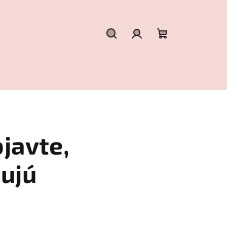
Hľadať
Prihlásenie
Nákupný
košík
javte,
sujú