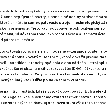
pite do futuristickej kabíny, ktorá vás za pár minút premení 
žiadne nepríjemné pocity, žiadne dlhé hodiny strávené na s
 ktorú prinášajú
samoopaľovacie stroje – technologický záz
ickom priemysle.
Tieto kabíny, vybavené pokročilými senzor
émami, sú dôkazom toho, ako robotizácia a automatizácia pr
ed pár rokmi nečakali.
 poskytovali rovnomerné a prirodzene vyzerajúce opálenie b
 vybavená sofistikovanými senzormi, ktoré dokážu presne zm
ncií – napríklad intenzity opálenia alebo odtieňa – stroj ap
kožku. Sprej obsahuje dihydroxyacetón (DHA), látku, ktorá 
ára efekt opálenia.
Celý proces trvá len niekoľko minút, čo
dnených ľudí, ktorí túžia po dokonalom vzhľade.
né najmä v mestách, kde je vysoký dopyt po rýchlych a efek
v Los Angeles, kde je dokonalý vzhľad takmer nevyhnutnosťo
u kozmetických salónov. Aj na Slovensku si však táto techn