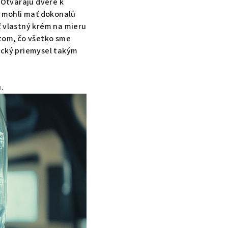
Otvárajú dvere k
e mohli mať dokonalú
iť vlastný krém na mieru
 tom, čo všetko sme
ický priemysel takým
.