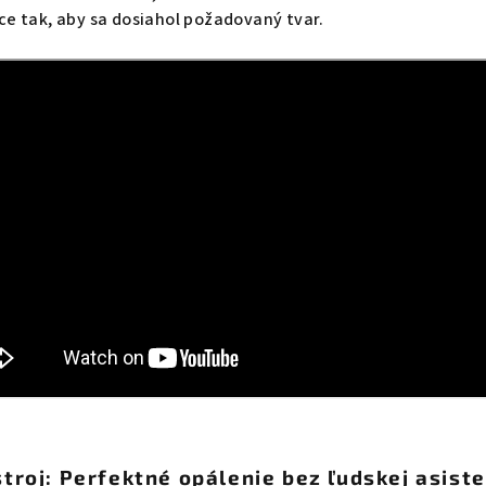
ce tak, aby sa dosiahol požadovaný tvar.
troj: Perfektné opálenie bez ľudskej asist