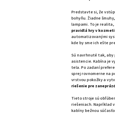
Predstavte si, že vstú
bohyňu. Žiadne šmuhy, 
lampami. To je realita,
pravidlá hry v kozmet
automatizovanými syst
kde by sme ich ešte pr
Sú navrhnuté tak, aby
asistencie. Kabína je
tela. Po zadaní prefere
sprej rovnomerne na po
vrstvou pokožky a vytv
riešenie pre zanepráz
Tieto stroje sú obľúbe
riešeniach. Napríklad 
kabíny bežnou súčasťo