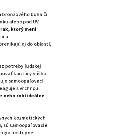
na bronzového boha či
lnku alebo pod UV
rak, ktorý mení
mi a
enikajú aj do oblastí,
ez potreby ľudskej
apovať kontúry vášho
likuje samoopaľovací
reaguje s vrchnou
 z neho robí ideálne
tívnych kozmetických
u, sú samoopaľovacie
ológia postupne