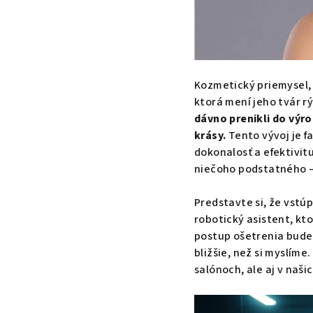
Kozmetický priemysel, 
ktorá mení jeho tvár rý
dávno prenikli do výro
krásy.
Tento vývoj je f
dokonalosť a efektivit
niečoho podstatného –
Predstavte si, že vstú
robotický asistent, kto
postup ošetrenia bude p
bližšie, než si myslíme
salónoch, ale aj v naš