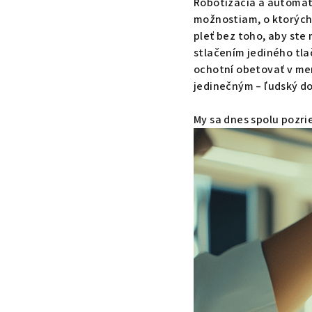
Robotizácia a automat
možnostiam, o ktorých 
pleť bez toho, aby ste 
stlačením jediného tla
ochotní obetovať v men
jedinečným – ľudský do
My sa dnes spolu pozri