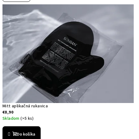
je
5,0
z
5
hviezdičiek.
Mitt aplikačná rukavica
€8,90
Skladom
(>5 ks)
Priemerné
hodnotenie
Do košíka
produktu