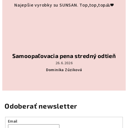
Hodnotenie
Najepšie vyrobky su SUNSAN. Top,top,top🙏❤️
produktu
je
5
z
5
hviezdičiek.
Samoopaľovacia pena stredný odtieň
26.6.2026
Dominika Zúziková
Hodnotenie
produktu
je
5
z
5
hviezdičiek.
Odoberať newsletter
Email