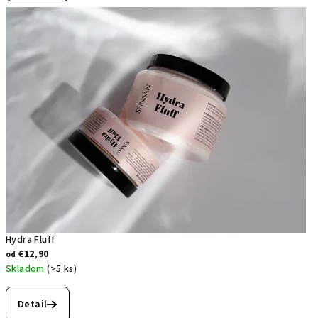
je
5,0
z
5
hviezdičiek.
Hydra Fluff
€12,90
od
Skladom
(>5 ks)
Priemerné
hodnotenie
Detail
produktu