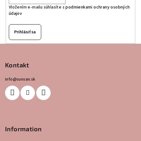
Vložením e-mailu súhlasíte s
podmienkami ochrany osobných
údajov
Prihlásiť sa
Z
á
p
Kontakt
ä
info
@
sunsan.sk
t
i
e
Information