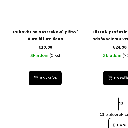
Rukoväť na nástrekovú pištoľ
Filtre k profes
Aura Allure Xena
odsávaciemu ve
€19,90
€24,90
Skladom
(5 ks)
Skladom
(>
Do košíka
Do koší
S
1
2
t
r
18
položiek c
O
á
v
Hore
n