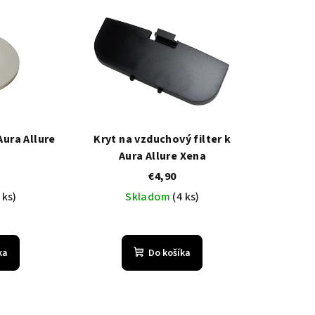
ura Allure
Kryt na vzduchový filter k
Aura Allure Xena
€4,90
 ks)
Skladom
(4 ks)
ka
Do košíka