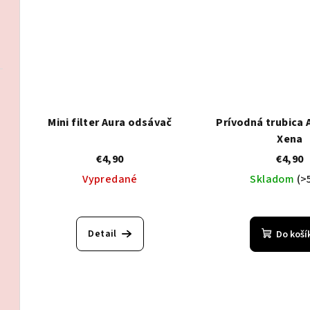
o
v
v
Mini filter Aura odsávač
Prívodná trubica 
Xena
€4,90
€4,90
Vypredané
Skladom
(>
Detail
Do koší