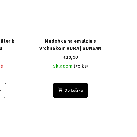
ilter k
Nádobka na emulziu s
u
vrchnákom AURA | SUNSAN
€19,90
né
Skladom
(>5 ks)
Priemerné
hodnotenie
Do košíka
produktu
je
5,0
z
5
hviezdičiek.