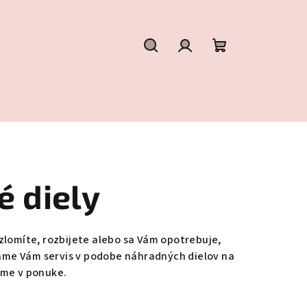
Hľadať
Prihlásenie
Nákupný
košík
 diely
zlomíte, rozbijete alebo sa Vám opotrebuje,
ame Vám servis v podobe náhradných dielov na
áme v ponuke.