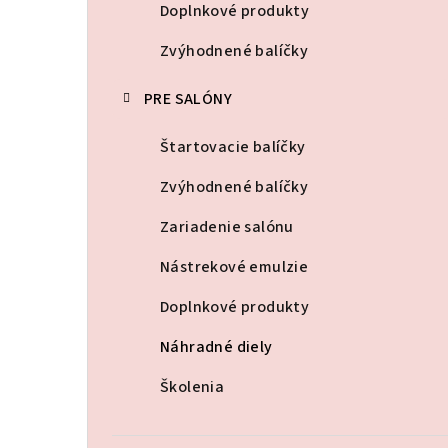
p
Doplnkové produkty
a
Zvýhodnené balíčky
n
PRE SALÓNY
e
Štartovacie balíčky
l
Zvýhodnené balíčky
Zariadenie salónu
Nástrekové emulzie
Doplnkové produkty
Náhradné diely
Školenia