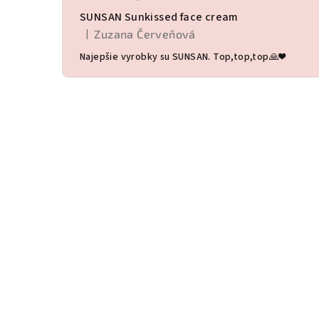
Hodnotenie produktu je 5 z 5 hviezdičiek.
SUNSAN Sunkissed face cream
|
Zuzana Červeňová
Hodnotenie produktu je 5 z 5 hviezdičiek.
Najepšie vyrobky su SUNSAN. Top,top,top🙏❤️