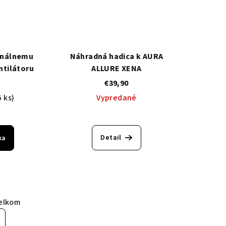
ionálnemu
Náhradná hadica k AURA
ntilátoru
ALLURE XENA
€39,90
5 ks)
Vypredané
Detail
ka
elkom