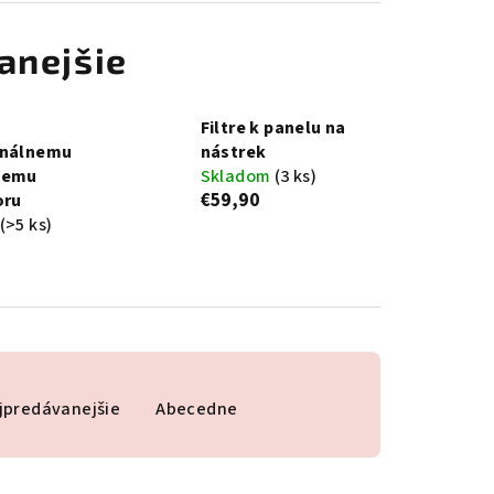
anejšie
Filtre k panelu na
onálnemu
nástrek
iemu
Skladom
(3 ks)
€59,90
oru
(>5 ks)
jpredávanejšie
Abecedne