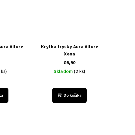
Aura Allure
Krytka trysky Aura Allure
Xena
€6,90
 ks)
Skladom
(2 ks)
ka
Do košíka