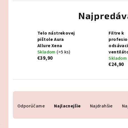
Najpredáv
Telo nástrekovej
Filtre k
pištole Aura
profesi
Allure Xena
odsávac
Skladom
(>5 ks)
ventilát
€39,90
Skladom
€24,90
R
Odporúčame
Najlacnejšie
Najdrahšie
Na
a
d