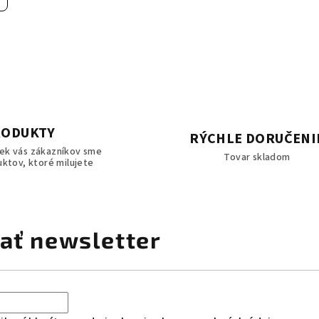
RODUKTY
RÝCHLE DORUČENI
iek vás zákazníkov sme
Tovar skladom
uktov, ktoré milujete
ať newsletter