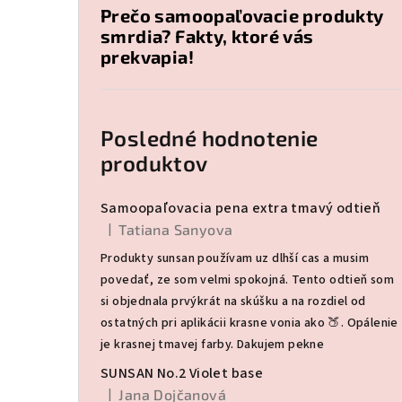
Prečo samoopaľovacie produkty
smrdia? Fakty, ktoré vás
prekvapia!
Posledné hodnotenie
produktov
Samoopaľovacia pena extra tmavý odtieň
|
Tatiana Sanyova
Hodnotenie produktu je 5 z 5 hviezdičiek.
Produkty sunsan používam uz dlhší cas a musim
povedať, ze som velmi spokojná. Tento odtieň som
si objednala prvýkrát na skúšku a na rozdiel od
ostatných pri aplikácii krasne vonia ako 🍑. Opálenie
je krasnej tmavej farby. Dakujem pekne
SUNSAN No.2 Violet base
|
Jana Dojčanová