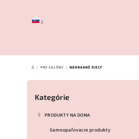
Prejsť
na
obsah
/
PRE SALÓNY
/
NÁHRADNÉ DIELY
DOMOV
B
o
Kategórie
Preskočiť
kategórie
č
PRODUKTY NA DOMA
n
Samoopaľovacie produkty
ý