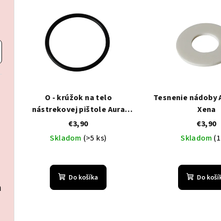
V
e
ý
n
p
i
i
e
s
p
p
r
O - krúžok na telo
Tesnenie nádoby A
r
nástrekovej pištole Aura
Xena
o
Allure Xena
€3,90
€3,90
o
d
Skladom
(>5 ks)
Skladom
(1
d
u
u
k
Do košíka
Do koší
k
a
t
t
o