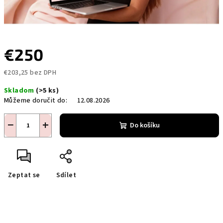
€250
€203,25 bez DPH
Měrná
Skladom
(>5 ks)
cena:
Můžeme doručit do:
12.08.2026
−
+
Do košíku
Zeptat se
Sdílet