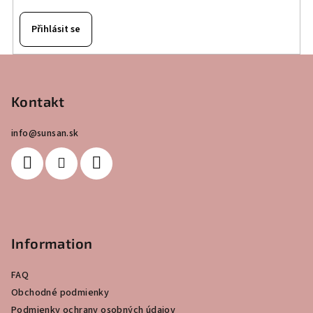
Přihlásit se
Z
á
p
Kontakt
a
info
@
sunsan.sk
t
í
Information
FAQ
Obchodné podmienky
Podmienky ochrany osobných údajov