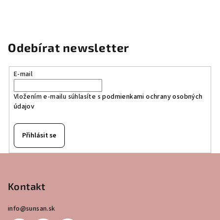
Odebírat newsletter
E-mail
Vložením e-mailu súhlasíte s
podmienkami ochrany osobných
údajov
Přihlásit se
Z
á
p
Kontakt
a
info
@
sunsan.sk
t