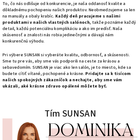
To, čo nás odlišuje od konkurencie, je naša oddanosť kvalite a
dôkladnému pochopeniu našich produktov. Neobmedzujeme sa len
na manuály a obaly krabíc.
Každý deň pracujeme s našimi
produktami v našich vlastných salónoch
, takže poznáme každý
detail, každú potenciálnu komplikáciu a ako im predísť. Naša
skúsenosť a znalosti nás robia jedinečnými a dávajú nám
konkurenčnú výhodu.
Pri výbere SUNSAN si vyberáte kvalitu, odbornosť, a skúsenosti.
Sme tu pre vás, aby sme vás podporili na ceste za krásou a
sebavedomím. SUNSAN je viac ako len salón, je to miesto, kde sa
budete cítiť vítané, pochopené a krásne.
Pridajte sa k tisícom
našich spokojných zákazníčok a nechajte, aby sme vám
ukázali, aké krásne zdravo opálené môžete byť.
Tím SUNSAN