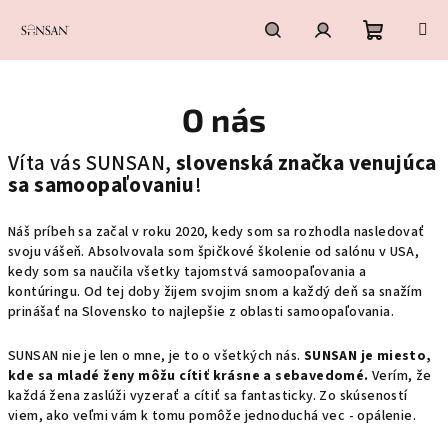
Přejít
na
obsah
Nákupní
Hledat
Přihlášení
O nás
košík
Víta vás SUNSAN,
slovenská značka venujúca
sa samoopaľovaniu
!
Náš príbeh sa začal v roku 2020, kedy som sa rozhodla nasledovať
svoju vášeň. Absolvovala som špičkové školenie od salónu v USA,
kedy som sa naučila všetky tajomstvá samoopaľovania a
kontúringu. Od tej doby žijem svojim snom a každý deň sa snažím
prinášať na Slovensko to najlepšie z oblasti samoopaľovania.
SUNSAN nie je len o mne, je to o všetkých nás.
SUNSAN je miesto,
kde sa mladé ženy môžu cítiť krásne a sebavedomé.
Verím, že
každá žena zaslúži vyzerať a cítiť sa fantasticky. Zo skúseností
viem, ako veľmi vám k tomu pomôže jednoduchá vec - opálenie.