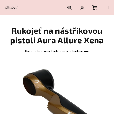
Přejít
na
obsah
Nákupní
Hledat
Přihlášení
Rukojeť na nástřikovou
košík
pistoli Aura Allure Xena
Průměrné
Neohodnoceno
Podrobnosti hodnocení
hodnocení
produktu
je
0,0
z
5
hvězdiček.