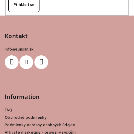
Přihlásit se
Z
á
p
Kontakt
a
info
@
sunsan.sk
t
í
Information
FAQ
Obchodné podmienky
Podmienky ochrany osobných údajov
Affiliate marketing - provízny systém