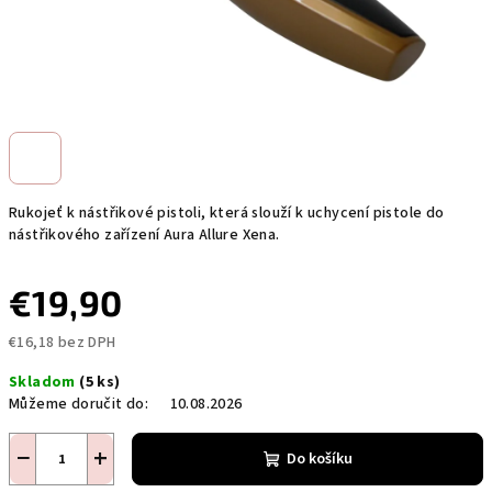
Rukojeť k nástřikové pistoli, která slouží k uchycení pistole do
nástřikového zařízení Aura Allure Xena.
€19,90
€16,18 bez DPH
Měrná
Skladom
(5 ks)
cena:
Můžeme doručit do:
10.08.2026
−
+
Do košíku